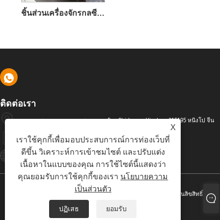
ชิ้นส่วนเครื่องจักรกลซีเอ็นซีที่มีความแม่นยำ IATF 16949
ติดต่อเรา
ถนนอุตสาหกรรม เขตอุตสาหกรรม Fan Shidu เขต Yinzhou 315195 หนิงโป จีน
X
+86-574-88486629
เราใช้คุกกี้เพื่อมอบประสบการณ์การท่องเว็บที่
ดีขึ้น วิเคราะห์การเข้าชมไซต์ และปรับแต่ง
Info@dyfab-Industry.com
เนื้อหาในแบบของคุณ การใช้ไซต์นี้แสดงว่า
คุณยอมรับการใช้คุกกี้ของเรา
นโยบายความ
เป็นส่วนตัว
ลิขสิทธิ์ © 2024 Ningbo Dyfab Industry Co., Ltd. สงวนลิขสิทธิ์
ปฏิเสธ
ยอมรับ
Links
Sitemap
RSS
XML
นโยบายความเป็นส่วนตัว