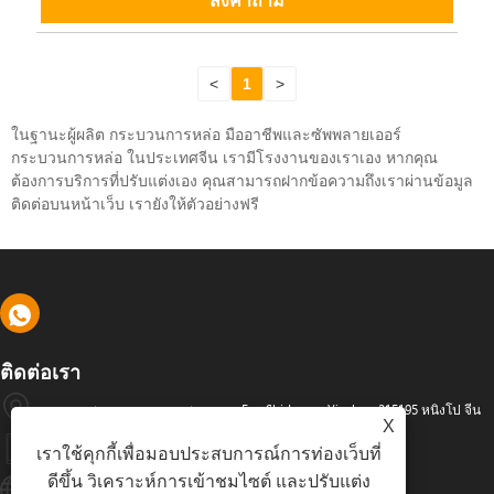
ส่งคำถาม
<
1
>
ในฐานะผู้ผลิต กระบวนการหล่อ มืออาชีพและซัพพลายเออร์
กระบวนการหล่อ ในประเทศจีน เรามีโรงงานของเราเอง หากคุณ
ต้องการบริการที่ปรับแต่งเอง คุณสามารถฝากข้อความถึงเราผ่านข้อมูล
ติดต่อบนหน้าเว็บ เรายังให้ตัวอย่างฟรี
ติดต่อเรา
ถนนอุตสาหกรรม เขตอุตสาหกรรม Fan Shidu เขต Yinzhou 315195 หนิงโป จีน
X
+86-574-88486629
เราใช้คุกกี้เพื่อมอบประสบการณ์การท่องเว็บที่
ดีขึ้น วิเคราะห์การเข้าชมไซต์ และปรับแต่ง
Info@dyfab-Industry.com