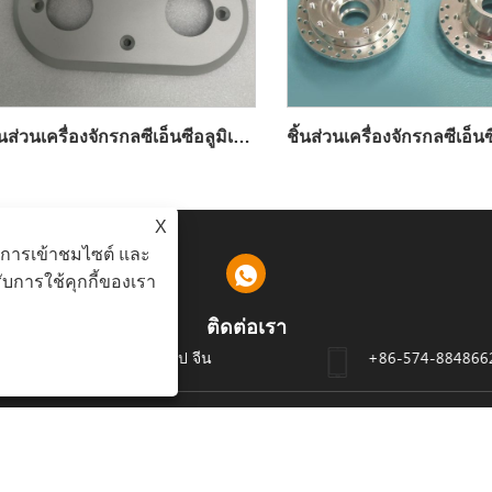
ชิ้นส่วนเครื่องจักรกลซีเอ็นซีอลูมิเนียมที่มีความแม่นยำ
X
ะห์การเข้าชมไซต์ และ
บการใช้คุกกี้ของเรา
ติดต่อเรา
ต YINZHOU 315195 หนิงโป จีน
+86-574-884866
ลิขสิทธิ์ © 2024 Ningbo Dyfab Industry Co., Ltd. สงวนลิขสิทธิ์
LINKS
SITEMAP
RSS
XML
นโยบายความเป็นส่วนตัว