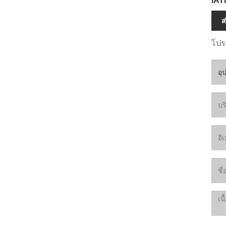
IATF
ส
โปร