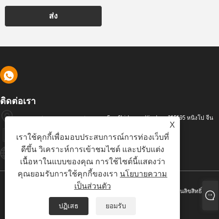
ส่ง
ติดต่อเรา
ถนนอุตสาหกรรม เขตอุตสาหกรรม Fan Shidu เขต Yinzhou 315195 หนิงโป จีน
X
+86-574-88486629
เราใช้คุกกี้เพื่อมอบประสบการณ์การท่องเว็บที่
ดีขึ้น วิเคราะห์การเข้าชมไซต์ และปรับแต่ง
Info@dyfab-Industry.com
เนื้อหาในแบบของคุณ การใช้ไซต์นี้แสดงว่า
คุณยอมรับการใช้คุกกี้ของเรา
นโยบายความ
เป็นส่วนตัว
ลิขสิทธิ์ © 2024 Ningbo Dyfab Industry Co., Ltd. สงวนลิขสิทธิ์
ปฏิเสธ
ยอมรับ
Links
Sitemap
RSS
XML
นโยบายความเป็นส่วนตัว