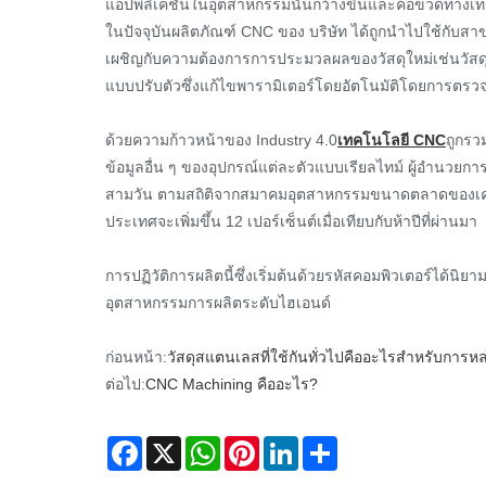
แอปพลิเคชั่นในอุตสาหกรรมนั้นกว้างขึ้นและคอขวดทางเท
ในปัจจุบันผลิตภัณฑ์ CNC ของ บริษัท ได้ถูกนำไปใช้กับส
เผชิญกับความต้องการการประมวลผลของวัสดุใหม่เช่นวัสดุคอม
แบบปรับตัวซึ่งแก้ไขพารามิเตอร์โดยอัตโนมัติโดยการตรว
ด้วยความก้าวหน้าของ Industry 4.0
เทคโนโลยี CNC
ถูกรว
ข้อมูลอื่น ๆ ของอุปกรณ์แต่ละตัวแบบเรียลไทม์ ผู้อำนว
สามวัน ตามสถิติจากสมาคมอุตสาหกรรมขนาดตลาดของเครื่
ประเทศจะเพิ่มขึ้น 12 เปอร์เซ็นต์เมื่อเทียบกับห้าปีที่ผ่านมา
การปฏิวัติการผลิตนี้ซึ่งเริ่มต้นด้วยรหัสคอมพิวเตอร์ได
อุตสาหกรรมการผลิตระดับไฮเอนด์
ก่อนหน้า:
วัสดุสแตนเลสที่ใช้กันทั่วไปคืออะไรสำหรับการหล
ต่อไป:
CNC Machining คืออะไร?
Facebook
X
WhatsApp
Pinterest
LinkedIn
Share