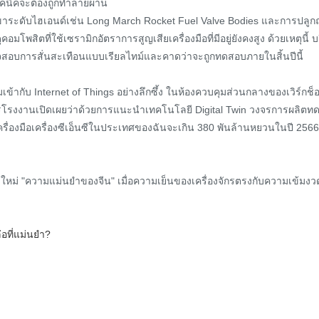
คนิคจะต้องถูกทำลายผ่าน
าขาระดับไฮเอนด์เช่น Long March Rocket Fuel Valve Bodies และการปลูกถ่
โพสิตที่ใช้เซรามิกอัตราการสูญเสียเครื่องมือที่มีอยู่ยังคงสูง ด้วยเหตุน
จสอบการสั่นสะเทือนแบบเรียลไทม์และคาดว่าจะถูกทดสอบภายในสิ้นปีนี้
มเข้ากับ Internet of Things อย่างลึกซึ้ง ในห้องควบคุมส่วนกลางของเวิ
ยการโรงงานเปิดเผยว่าด้วยการแนะนำเทคโนโลยี Digital Twin วงจรการผลิต
องมือเครื่องซีเอ็นซีในประเทศของฉันจะเกิน 380 พันล้านหยวนในปี 256
้นิยามใหม่ "ความแม่นยำของจีน" เมื่อความเย็นของเครื่องจักรตรงกับความเ
่อที่แม่นยำ?