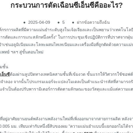
กระบวนการตัดเฉือนซีเอ็นซีคืออะไร?
●
2025-04-09
●
5
●
ฝากข้อความถึงฉัน
ขององค์กรการผลิตที่มีความแม่นยำระดับสูงในเจ้อเจียงและเป็นพยานว่าเทคโน
ตัดและการแกะสลักหนึ่งครั้ง" ในการประชุมเชิงปฏิบัติการที่ปราศจากฝุ่นที
ำเช่นอลูมิเนียมและโลหะผสมไทเทเนียมและเครื่องมือที่ถูกตัดด้วยความแม่
ทย์ ฯลฯ สู่ขั้นตอนใหม่
ชั้น
เอ็นซี
ต้องผ่านลูปปิดทางเทคนิคสามชั้นที่เข้มงวด ขั้นแรกให้วิศวกรใช้ซอฟ
อง จากนั้นโปรแกรมเมอร์จะแปลงโมเดลเป็นคำแนะนำรหัสที่สามารถรับรู้ได้ด้
ติงานจำเป็นต้องปรับพารามิเตอร์การตัดตามลักษณะของวัสดุและแม้แต่ความแตก
นที่อยู่อาศัยยานยนต์พลังงานพลังงานใหม่ที่เพิ่งออกมาจากสายการผลิต หลัง
0.005 มม. เทียบเท่ากับหนึ่งยี่สิบของผม "ความแม่นยำแบบนี้แยกออกไม่ได้