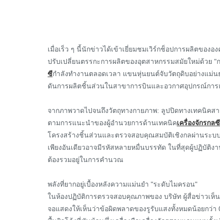
เมื่อเร็ว ๆ นี้นักข่าวได้เข้าเยี่ยมชมเวิร์กช็อปการผลิต
ปรับเปลี่ยนตรรกะการผลิตของอุตสาหกรรมสมัยใหม่ด้วย "การ
ซี
กำลังทำงานตลอดเวลา แขนหุ่นยนต์จับวัตถุดิบอย่างแม่นย
ดันการผลิตชิ้นส่วนในสาขาการบินและอวกาศอุปกรณ์การแพ
จากภาพวาดไปจนถึงวัตถุทางกายภาพ: ลูปปิดทางเทคนิคสาม
ตามการแนะนำของผู้อำนวยการด้านเทคนิค
เครื่องจักรกลซี
โครงสร้างชิ้นส่วนและตรวจสอบคุณสมบัติเชิงกลผ่านระบบจำล
เพียงอันเดียวอาจมีรหัสหลายหมื่นบรรทัด ในที่สุดผู้ปฏิบั
ต้องรวมอยู่ในการคำนวณ
พลังที่ยากอยู่เบื้องหลังความแม่นยำ "ระดับไมครอน"
ในห้องปฏิบัติการตรวจสอบคุณภาพของ บริษัท ผู้สื่อข่าวเห็
จอแสดงให้เห็นว่าข้อผิดพลาดของรูรับแสงทั้งหมดน้อยกว่า 